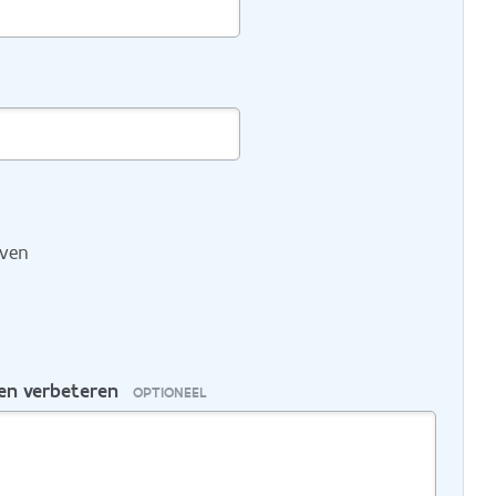
even
nen verbeteren
OPTIONEEL