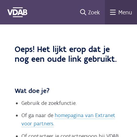
Ga
Zoek
Menu
naar
de
inhoud
Oeps! Het lijkt erop dat je
nog een oude link gebruikt.
Wat doe je?
Gebruik de zoekfunctie.
Of ga naar de
homepagina van Extranet
voor partners.
Of contacteer je contactpersoon bij VDAB.